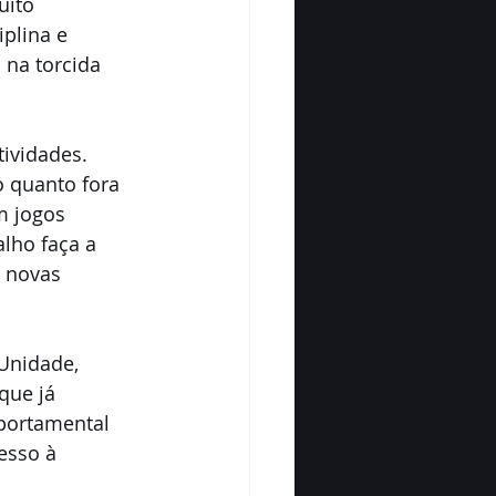
uito 
plina e 
na torcida 
ividades. 
 quanto fora 
 jogos 
lho faça a 
 novas 
 Unidade, 
que já 
portamental 
esso à 