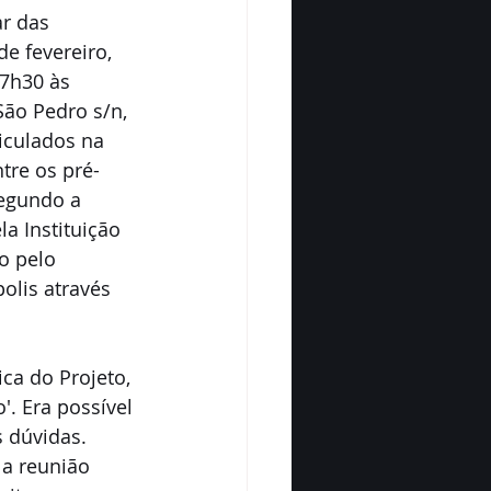
r das 
e fevereiro, 
7h30 às 
ão Pedro s/n, 
iculados na 
tre os pré-
segundo a 
a Instituição 
o pelo 
olis através 
ca do Projeto, 
. Era possível 
 dúvidas. 
 a reunião 