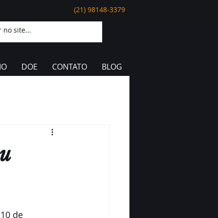
(21) 98148-3379
IO
DOE
CONTATO
BLOG
eu
 10 de 