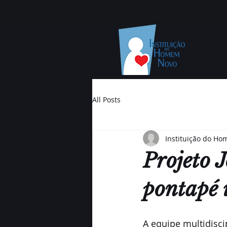
All Posts
Instituição do H
Projeto 
pontapé
A equipe multidisci