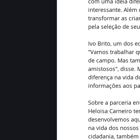
com uma ideia difer
interessante. Além 
transformar as cri
pela seleção de seus
Ivo Brito, um dos e
"Vamos trabalhar q
de campo. Mas tam
amistosos", disse. 
diferença na vida d
informações aos par
Sobre a parceria en
Heloisa Carneiro te
desenvolvemos aqui
na vida dos nossos 
cidadania, também f