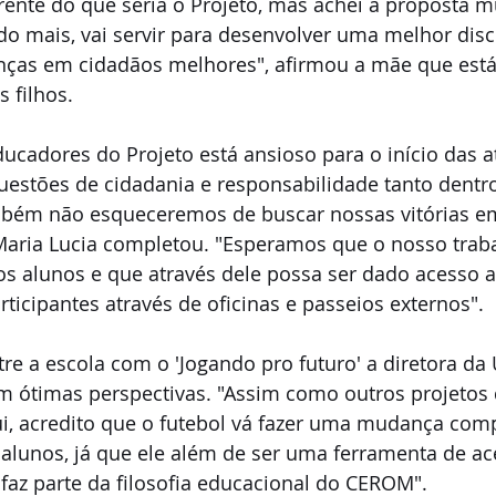
ente do que seria o Projeto, mas achei a proposta m
do mais, vai servir para desenvolver uma melhor disci
anças em cidadãos melhores", afirmou a mãe que está 
 filhos. 
ducadores do Projeto está ansioso para o início das at
uestões de cidadania e responsabilidade tanto dentro
bém não esqueceremos de buscar nossas vitórias em
Maria Lucia completou. "Esperamos que o nosso traba
os alunos e que através dele possa ser dado acesso a
ticipantes através de oficinas e passeios externos". 
tre a escola com o 'Jogando pro futuro' a diretora da
m ótimas perspectivas. "Assim como outros projetos 
, acredito que o futebol vá fazer uma mudança com
alunos, já que ele além de ser uma ferramenta de ac
az parte da filosofia educacional do CEROM". 