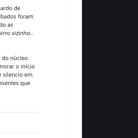
ardo de 
ábados foram 
do as 
rro vizinho.. 
s do núcleo 
orar o início 
 silencio em 
esentes que 