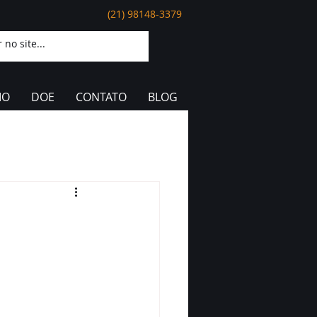
(21) 98148-3379
IO
DOE
CONTATO
BLOG