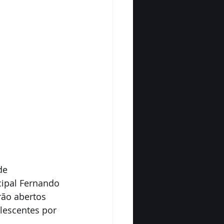
de 
cipal Fernando 
rão abertos 
lescentes por 