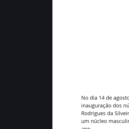
No dia 14 de agost
inauguração dos núc
Rodrigues da Silvei
um núcleo masculin
ano. 