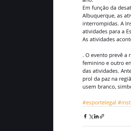
Em função da desat
Albuquerque, as at
interrompidas. A In
atividades para a Es
As atividades aconte
. O evento prevê a 
feminino e outro en
das atividades. Ant
prol da paz na reg
usem branco, simbo
#esportelegal
#inst