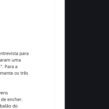
ntrevista para 
taram uma 
". Para a 
mente os três 
vens 
de encher. 
balão do 