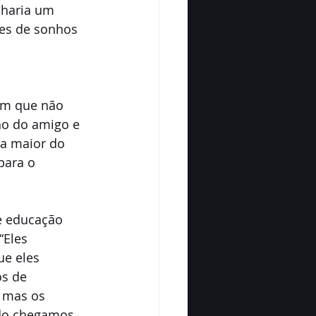
nharia um 
ões de sonhos 
am que não 
ho do amigo e 
ra maior do 
para o 
e educação 
“Eles 
e eles 
s de 
, mas os 
ndo chegamos 