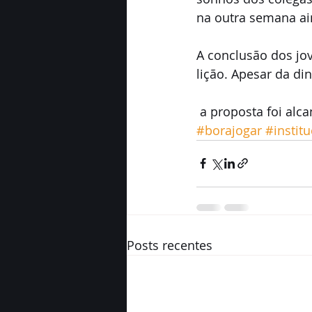
na outra semana ai
A conclusão dos jo
lição. Apesar da di
 a proposta foi alc
#borajogar
#institu
Posts recentes