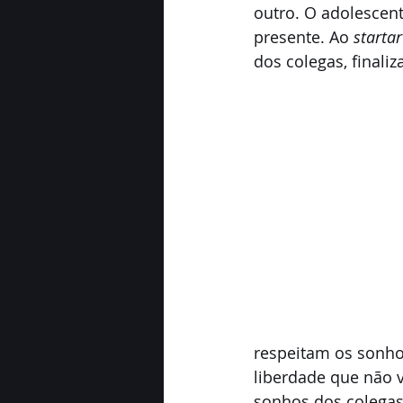
outro. O adolescent
presente. Ao 
startar
dos colegas, finali
respeitam os sonhos
liberdade que não v
sonhos dos colegas