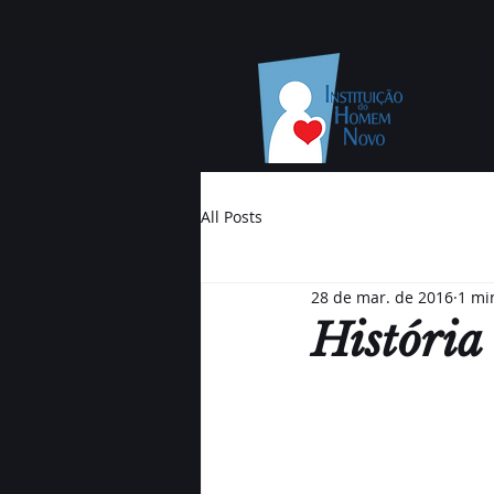
All Posts
28 de mar. de 2016
1 mi
História