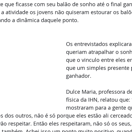
e que ficasse com seu balão de sonho até o final ga
 a atividade os jovens não quiseram estourar os bal
zando a dinâmica daquele ponto.
Os entrevistados explicar
queriam atrapalhar o son
que o vinculo entre eles e
que um simples presente 
ganhador.
Dulce Maria, professora d
física da IHN, relatou que: 
mostraram para a gente qu
 dos outros, não é só porque eles estão ali cerceado
ão respeitar. Então eles respeitaram, não só os seus
 também. Achei isso um ponto muito positivo, qua