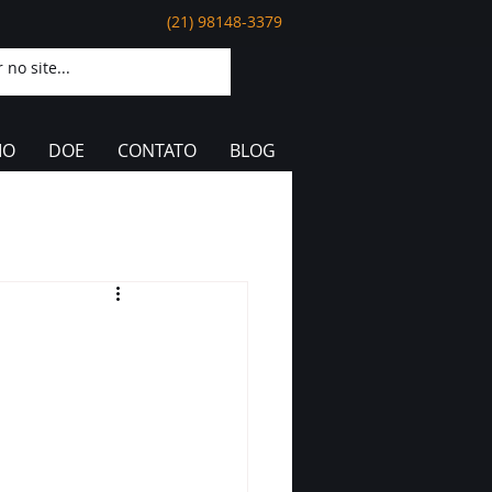
(21) 98148-3379
IO
DOE
CONTATO
BLOG