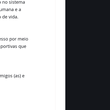
o no sistema 
humana e a 
 de vida.
esso por meio 
sportivas que 
igos (as) e 