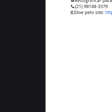
⚽Ressignificar par
📞(21) 98148-3379
💵Doe pelo site: 
htt