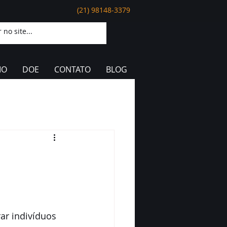
(21) 98148-3379
IO
DOE
CONTATO
BLOG
ar indivíduos 