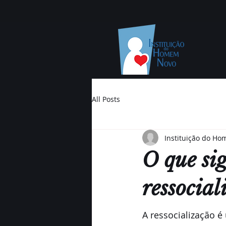
All Posts
Instituição do H
O que sig
ressocial
A ressocialização é