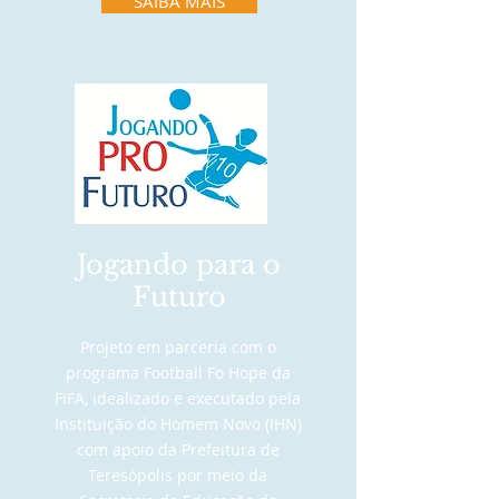
SAIBA MAIS
Jogando para o
Futuro
Projeto em parceria com o
programa Football Fo Hope da
FIFA, idealizado e executado pela
Instituição do Homem Novo (IHN)
com apoio da Prefeitura de
Teresópolis por meio da