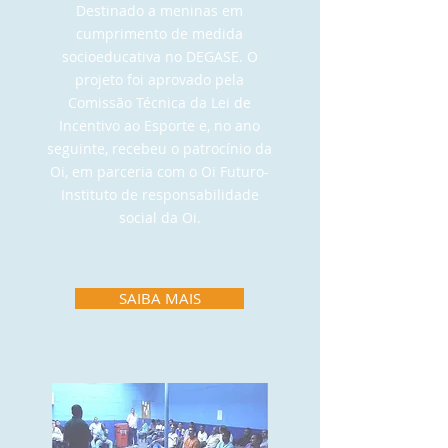
Destinado a meninas em
cumprimento de medida
socioeducativa no DEGASE. O
projeto foi aprovado pela
Comissão Técnica da Lei de
Incentivo ao Esporte e, no ano
seguinte, recebeu o patrocínio da
Oi, em parceria com o Oi Futuro-
Instituto de responsabilidade
social da Oi.
SAIBA MAIS