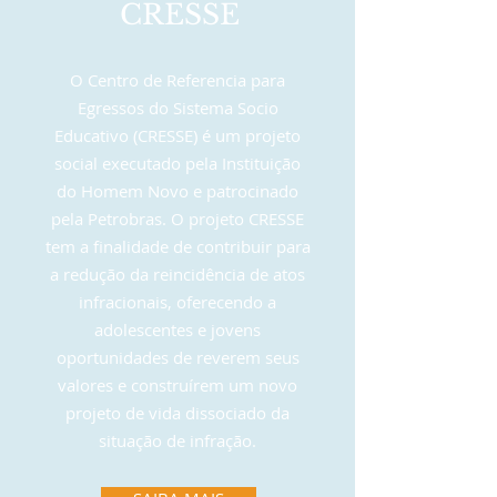
CRESSE
O Centro de Referencia para
Egressos do Sistema Socio
Educativo (CRESSE) é um projeto
social executado pela Instituição
do Homem Novo e patrocinado
pela Petrobras. O projeto CRESSE
tem a finalidade de contribuir para
a redução da reincidência de atos
infracionais, oferecendo a
adolescentes e jovens
oportunidades de reverem seus
valores e construírem um novo
projeto de vida dissociado da
situação de infração.