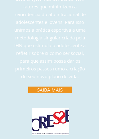
fatores que minimizem a
reincidência do ato infracional de
adolescentes e jovens. Para isso
unimos a prática esportiva a uma
metodologia singular criada pela
IHN que estimula o adolescente a
refletir sobre si como ser social,
para que assim possa dar os
primeiros passos rumo a criação
do seu novo plano de vida.
SAIBA MAIS