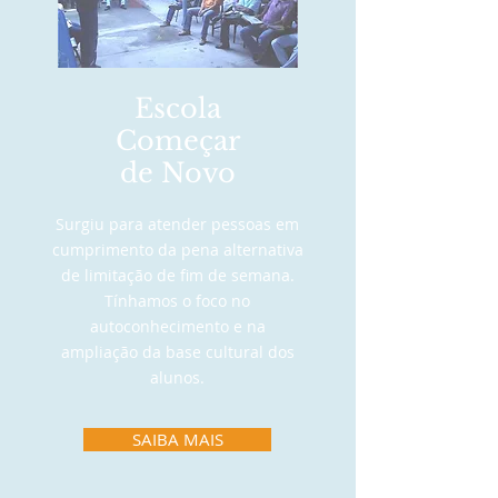
Escola
Começar
de Novo
Surgiu para atender pessoas em
cumprimento da pena alternativa
de limitação de fim de semana.
Tínhamos o foco no
autoconhecimento e na
ampliação da base cultural dos
alunos.
SAIBA MAIS