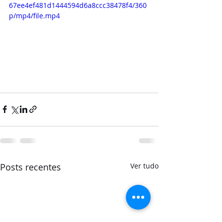
67ee4ef481d1444594d6a8ccc38478f4/360
p/mp4/file.mp4
Posts recentes
Ver tudo