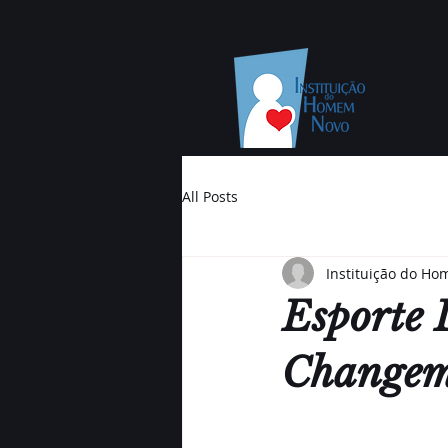
All Posts
Instituição do H
Esporte 
Changem