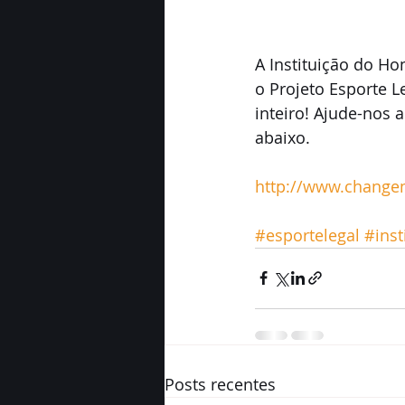
A Instituição do H
o Projeto Esporte 
inteiro! Ajude-nos 
abaixo. 
http://www.changema
#esportelegal
#inst
Posts recentes