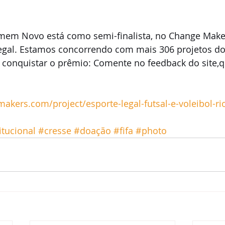
omem Novo está como semi-finalista, no Change Make
Legal. Estamos concorrendo com mais 306 projetos d
a conquistar o prêmio: Comente no feedback do site,q
kers.com/project/esporte-legal-futsal-e-voleibol-ri
itucional
#cresse
#doação
#fifa
#photo