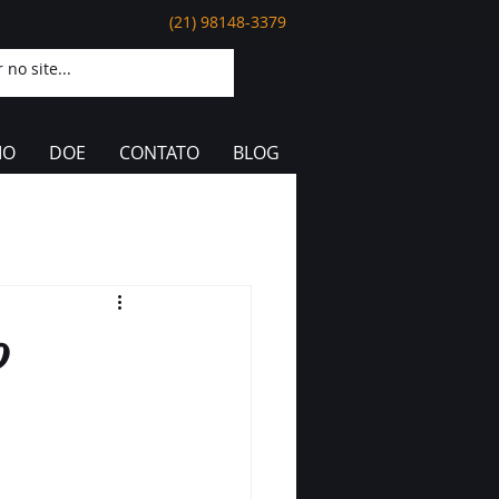
(21) 98148-3379
IO
DOE
CONTATO
BLOG
o